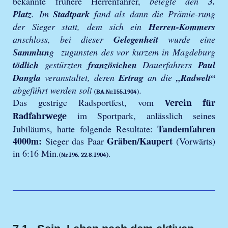
bekannte frühere Herrenfahrer,
belegte den
3.
Platz
. Im
Stadtpark
fand als dann die Prämie-rung
der Sieger statt, dem sich ein
Herren-Kommers
anschloss, bei dieser
Gelegenheit
wurde eine
Sammlun
g zugunsten des vor kurzem in Magdeburg
tödlich
gestürzten
französichen
Dauerfahrers
Paul
Dangla
veranstaltet, deren
Ertrag
an die
„Radwelt“
abgeführt werden sol
l
(BA.Nr.155,1904).
Das gestrige Radsportfest, vom
Verein für
im Sportpark, anlässlich seines
Radfahrwege
Tandemfahren
Jubiläums, hatte folgende Resultate:
4000m:
Gräben/Kaupert
Sieger das Paar
(Vorwärts)
in 6:16 Min
.
(Nr.196, 22.8.1904).