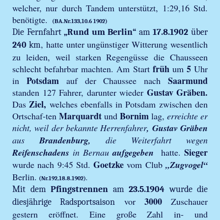
welcher, nur durch Tandem unterstützt, 1:29,16 Std.
benötigte.
(BA.Nr.133,10.6 1902)
Die Fernfahrt
„Rund um Berlin“
am
17.8.1902
über
, hatte unter ungünstiger Witterung wesentlich
240
km
zu leiden, weil starken Regengüsse die Chausseen
früh
5
schlecht befahrbar machten. Am Start
um
Uhr
Potsdam
Saarmund
in
auf der Chaussee nach
Gustav Gräben.
standen 127 Fahrer, darunter wieder
Ziel,
Das
welches ebenfalls in Potsdam zwischen den
Marquardt
Bornim
Ortschaf-ten
und
lag,
erreichte er
nicht, weil der bekannte Herrenfahrer
, Gustav Gräben
aus
Brandenburg,
die Weiterfahrt wegen
Sieger
Reifenschadens
in Bernau
aufgegeben
hatte.
Goetzke
wurde nach 9:45 Std.
vom Club
„Zugvogel“
Berlin.
(Nr.192,18.8.1902)
.
Mit dem
Pfingstrennen
am
23.5.1904
wurde die
3000
vor
Zuschauer
diesjährige Radsportsaison
gestern eröffnet. Eine große Zahl in- und