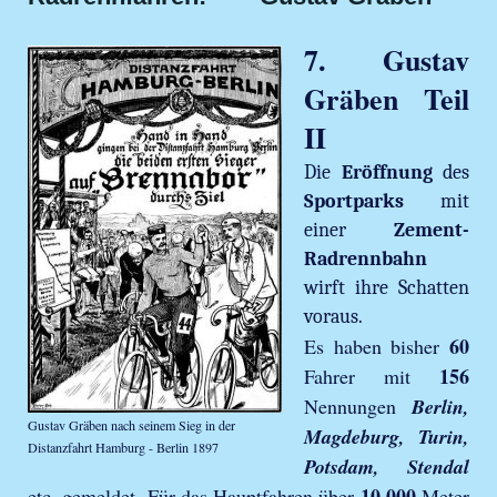
7. Gustav
Gräben Teil
II
Die
Eröffnung
des
Sportparks
mit
einer
Zement-
Radrennbahn
wirft ihre Schatten
voraus.
60
Es haben bisher
156
Fahrer mit
Nennungen
Berlin,
Gustav Gräben nach seinem Sieg in der
Magdeburg, Turin,
Distanzfahrt Hamburg - Berlin 1897
Potsdam, Stendal
10 000
etc. gemeldet. Für das Hauptfahren über
Meter