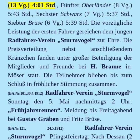
(13 Vg.) 4:01 Std
., Fünfter
Oberländer
(8 Vg.)
5:43 Std., Sechster
Schwarz
(7 Vg.) 5:37 Std.,
Siebter
Brüse
(6 Vg.) 5:39 Std. Die vorzügliche
Leistung der ersten Fahrer gereichen dem jungen
Radfahrer-Verein „Sturmvogel“
zur Ehre. Die
Preisverteilung nebst anschließendem
Kränzchen fanden unter großer Beteiligung der
Mitglieder und Freunde bei
H. Braune
in
Möser statt. Die Teilnehmer blieben bis zum
Schluß in fröhlicher Stimmung zusammen.
Radfahrer-Verein „Sturmvogel“
(BA.Nr.101,30.4.1912)
Sonntag den 5. Mai nachmittags 2 Uhr:
„Frühjahrsrennen“.
Meldung bis Freitagabend
bei
Gustav Gräben
und Fritz Brüse.
Radfahrer-Verein
(BANr.121, 24.5.1912)
„Sturmvogel“
Pfingstfeiertag: Nach Dessau (2