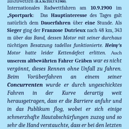
auszuwetzen
(B.A.Nr.210,7.9.1900)
.
Internationales Radwettfahren am
10.9.1900
im
„Sportpark
:
Das
Hauptinteresse
des Tages galt
natürlich dem
Dauerfahren
über
eine
Stunde. Als
Sieger
ging der
Franzose Dutrieux
nach 48 km, 343
m
über das Band, dessen Motor mit seiner durchaus
tüchtigen Besatzung tadellos funktionierte.
Heiny‘s
Auch
Motor hatte leider Kettendefect erlitten.
unserem altbewährten Fahrer Gräben
war es nicht
vergönnt, dieses Rennen ohne Unfall zu fahren.
Beim Vorüberfahren an einem seiner
Concurrenten
wurde er durch ungeschicktes
Fahren in der Kurve derartig weit
herausgetragen, dass er die Barriere anfuhr und
in das Publikum flog, wobei er sich einige
schmerzhafte Hautabschürfungen zuzog und so
sehr die Hand verstauchte, dass er bei den letzten