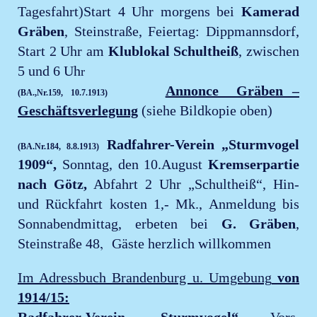
Tagesfahrt)Start 4 Uhr morgens bei
Kamerad
Gräben
, Steinstraße, Feiertag: Dippmannsdorf,
Start 2 Uhr am
Klublokal Schultheiß
, zwischen
5 und 6 Uh
r
Annonce Gräben –
(BA.,Nr.159, 10.7.1913)
Geschäftsverlegung
(siehe Bildkopie oben)
Radfahrer-Verein „Sturmvogel
(BA.Nr.184, 8.8.1913)
1909“,
Sonntag, den 10.August
Kremserpartie
nach Götz,
Abfahrt 2 Uhr „Schultheiß“, Hin-
und Rückfahrt kosten 1,- Mk., Anmeldung bis
Sonnabendmittag, erbeten bei
G. Gräben
,
,
Steinstraße 48
Gäste herzlich willkommen
Im Adressbuch Brandenburg u. Umgebung
von
1914/15:
Radfahrer-Verein „Sturmvogel“,
Vors.