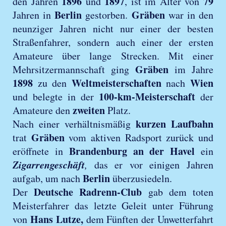
1896
1897
79
den Jahren
und
, ist im Alter von
Berlin
Gräben
Jahren in
gestorben.
war in den
neunziger Jahren nicht nur einer der besten
Straßenfahrer, sondern auch einer der ersten
Amateure über lange Strecken. Mit einer
Gräben
Mehrsitzermannschaft ging
im Jahre
1898
Weltmeisterschaften
Wien
zu den
nach
100-km-Meisterschaft
und belegte in der
der
zweiten
Amateure den
Platz.
kurzen Laufbahn
Nach einer verhältnismäßig
Gräben
trat
vom aktiven Radsport zurück und
Brandenburg an der Havel
eröffnete in
ein
Zigarrengeschäft
,
das er vor einigen Jahren
Berlin
aufgab, um nach
überzusiedeln.
Deutsche Radrenn-Club
Der
gab dem toten
Meisterfahrer das letzte Geleit unter Führung
Hans Lutze,
von
dem Fünften der Unwetterfahrt