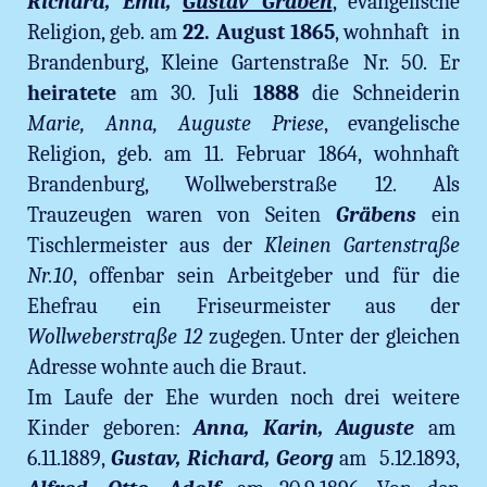
Richard, Emil,
Gustav Gräben
, evangelische
Religion, geb. am
22. August 1865
, wohnhaft in
Brandenburg, Kleine Gartenstraße Nr. 50. Er
heiratete
am 30. Juli
1888
die Schneiderin
Marie, Anna, Auguste Priese
, evangelische
Religion, geb. am 11. Februar 1864, wohnhaft
Brandenburg, Wollweberstraße 12. Als
Trauzeugen waren von Seiten
Gräbens
ein
Tischlermeister aus der
Kleinen Gartenstraße
Nr.10
, offenbar sein Arbeitgeber und für die
Ehefrau ein Friseurmeister aus der
Wollweberstraße 12
zugegen. Unter der gleichen
Adresse wohnte auch die Braut.
Im Laufe der Ehe wurden noch drei weitere
Kinder geboren:
Anna, Karin, Auguste
am
6.11.1889,
Gustav, Richard, Georg
am 5.12.1893,