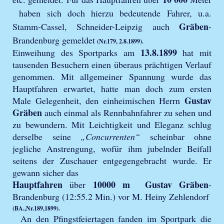
haben sich doch hierzu bedeutende Fahrer, u.a.
Gräben
Stamm-Cassel, Schneider-Leipzig auch
-
Brandenburg gemeldet
(Nr.179, 2.8.1899).
13.8.1899
Einweihung des Sportparks am
hat mit
tausenden Besuchern einen überaus prächtigen Verlauf
genommen. Mit allgemeiner Spannung wurde das
Hauptfahren erwartet, hatte man doch zum ersten
Gustav
Male Gelegenheit, den einheimischen Herrn
Gräben
auch einmal als Rennbahnfahrer zu sehen und
zu bewundern. Mit Leichtigkeit und Eleganz schlug
derselbe seine
„Concurrenten“
scheinbar ohne
jegliche Anstrengung, wofür ihm jubelnder Beifall
seitens der Zuschauer entgegengebracht wurde. Er
gewann sicher das
Hauptfahren
10000 m
Gustav Gräben
über
-
Brandenburg (12:55.2 Min.) vor M. Heiny Zehlendorf
(BA.,Nr.189,1899).
An den Pfingstfeiertagen fanden im Sportpark die