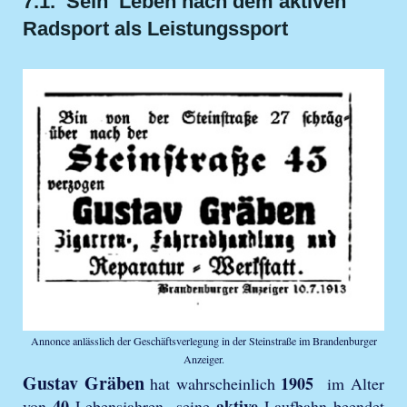
7.1. Sein Leben nach dem aktiven
Radsport als Leistungssport
Annonce anlässlich der Geschäftsverlegung in der Steinstraße im Brandenburger
Anzeiger.
Gustav Gräben
1905
hat wahrscheinlich
im Alter
40
aktive
von
Lebensjahren seine
Laufbahn beendet