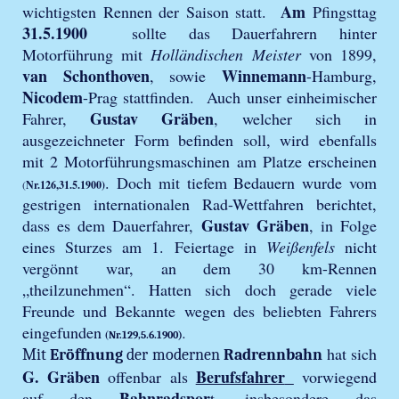
Am
wichtigsten Rennen der Saison statt.
Pfingsttag
31.5.1900
sollte das Dauerfahrern hinter
Motorführung mit
Holländischen Meister
von 1899,
van Schonthoven
Winnemann
, sowie
-Hamburg,
Nicodem
-Prag stattfinden. Auch unser einheimischer
Gustav Gräben
Fahrer,
, welcher sich in
ausgezeichneter Form befinden soll, wird ebenfalls
mit 2 Motorführungsmaschinen am Platze erscheinen
. Doch mit tiefem Bedauern wurde vom
(
Nr.126,31.5.1900)
gestrigen internationalen Rad-Wettfahren berichtet,
Gustav Gräben
dass es dem Dauerfahrer,
, in Folge
eines Sturzes am 1. Feiertage in
Weißenfels
nicht
vergönnt war, an dem 30 km-Rennen
„theilzunehmen“. Hatten sich doch gerade viele
Freunde und Bekannte wegen des beliebten Fahrers
eingefunden
(
Nr.129,5.6.1900).
hat sich
Mit
Eröffnung
der modernen
Radrennbahn
G. Gräben
Berufsfahrer
offenbar als
vorwiegend
Bahnradspor
auf den
t, insbesondere das