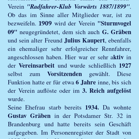
"Radfahrer-Klub Vorwärts 1887/1899"
Verein
.
Ob das im Sinne aller Mitglieder war, ist zu
"Sturmvogel
bezweifeln.
wird der Verein
1909
09"
G. Gräben
neugegründetet, dem sich auch
Julius Kaupert
und sein alter Freund
, ebenfalls
ein ehemaliger sehr erfolgreicher Rennfahrer,
ktiv
angeschlossen haben. Hier war er sehr a
in
Vereinsarbeit
1927
der
und wurde schließlich
Vorsitzenden
selbst zum
gewählt. Diese
6 Jahre
Funktion hatte er für etwa
inne, bis sich
3. Reich aufgelöst
der Verein auflöste oder im
wurde.
1934.
Seine Ehefrau starb bereits
Da wohnte
Gustav Gräben
in der Potsdamer Str. 32 in
Brandenburg und hatte bereits sein Geschäft
aufgegeben. Im Personenregister der Stadt von