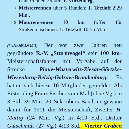
Dauerrennen 25 km:
1. Vinzelberg,
Meisterrennen
über 5 Runden:
1. Tetzlaff
2:29
Min.,
Motorenrennen 10 km
(offen für
Straßenmaschinen:
1. Tetzlaff
10:56 Min
Der vor zwei Jahren neu
(BA.Nr.208,5.9.1911)
gegründete
R.-V. „Sturmvogel“
sein
100 km
-
Meisterschaftsfahren mit Vorgabe auf der
Strecke
Plaue-Wusterwitz-Ziesar-Görtzke-
Wiesenburg-Belzig-Golzow-Brandenburg
.
Es
hatten sich hierzu
10
Mitglieder gemeldet. Als
Erster ding Franz Fischer vom Mal (ohne Vg.) in
3 Std. 39 Min. 20 Sek. übers Band, er gewann
damit für 1911 die Meisterschaft, Zweiter
H.
Mattig
(24 Min. Vg.) in 4:10 Std., Dritter
Gutschmidt
(27 Vg.) 4:13 Std
.,
Vierter
Gräben