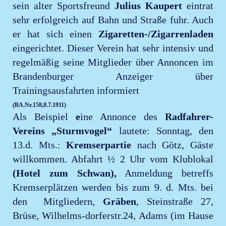
sein alter Sportsfreund
Julius Kaupert
eintrat
sehr erfolgreich auf Bahn und Straße fuhr. Auch
er hat sich einen
Zigaretten-/Zigarrenladen
eingerichtet. Dieser Verein hat sehr intensiv und
regelmäßig seine Mitglieder über Annoncen im
Brandenburger Anzeiger über
Trainingsausfahrten informiert
(BA.Nr.158,8.7.1911)
Als Beispiel
e
ine Annonce des
Radfahrer-
Vereins „Sturmvogel“
lautete: Sonntag, den
13.d. Mts.:
Kremserpartie
nach Götz, Gäste
willkommen. Abfahrt ½ 2 Uhr vom Klublokal
(Hotel zum Schwan),
Anmeldung betreffs
Kremserplätzen werden bis zum 9. d. Mts. bei
den Mitgliedern,
Gräben
, Steinstraße 27,
Brüse, Wilhelms-dorferstr.24, Adams (im Hause