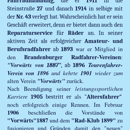
Fahrradhandlung
, die er
1911
in die
Steinstraße
27
und danach
1914
in selbige mit
der
Nr. 43
verlegt hat. Wahrscheinlich hat er sein
Geschäft erweitert, denn er bietet dann auch den
Reparaturservice
für
Räder
an. In seiner
aktiven Zeit als erfolgreicher
Amateur- und
war er Mitglied in
Berufsradfahrer
ab
1893
Brandenburger Radfahrer-Vereinen
den
:
"Vorwärts von
Tourenfahrer-
1887"
, ab
1896
Verein von 1896
1901
und kehrte
wieder zum
"Vorwärts"
alten Verein
zurück.
Nach Beendigung seiner
leistungssportlichen
Karriere
als
1905
bestritt er
"
Altersfahrer"
noch erfolgreich einige Rennen. Im Februar
1906
beschließen die Vorstände von
"Vorwärts"1887
"Rad-Klub 1899"
und dem
zu
fusionieren und Gründen damit den "neuen"