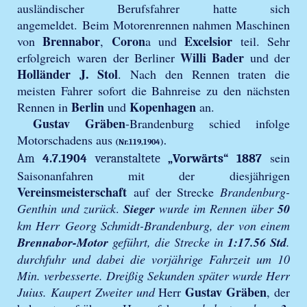
ausländischer Berufsfahrer hatte sich
angemeldet. Beim Motorenrennen nahmen Maschinen
Brennabor
Coron
Excelsior
von
,
a und
teil. Sehr
Willi Bader
erfolgreich waren der Berliner
und der
Holländer J. Stol
. Nach den Rennen traten die
meisten Fahrer sofort die Bahnreise zu den nächsten
Berlin
Kopenhagen
Rennen in
und
an.
Gustav Gräben
-Brandenburg schied infolge
Motorschadens aus
.
(Nr.119,1904)
sein
Am
4.7.1904
veranstaltete
„Vorwärts“ 1887
Saisonanfahren mit der diesjährigen
Vereinsmeisterschaft
auf der Strecke
Brandenburg-
Genthin und zurück
.
Sieger
wurde im Rennen über
50
km Herr Georg Schmidt-Brandenburg, der von einem
Brennabor-Motor
geführt, die Strecke in
1:17.56 Std
.
durchfuhr und dabei die vorjährige Fahrzeit um 10
Min. verbesserte.
Dreißig Sekunden später wurde Herr
Gustav Gräben
Juius. Kaupert Zweiter und
Herr
, der