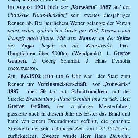
Im August
1901
hielt der
„Vorwärts“ 1887
auf der
sein zweites diesjähriges
Chaussee Plaue-Bensdorf
Rennen ab. Bei herrlichem Wetter gelangte der Verein
nebst seiner zahlreichen Gäste
per Rad, Kremser und
Dampfe nach Plaue
. M
it
dem
Banner
an der
Spitze
des
Zuges
begab an die Rennstrecke.
Das
Gustav
Hauptfahren über 5000m, (Wendpunkt): 1.
Gräben,
2: Georg Schmidt, 3. Hans Demoh
n
.
(Nr.200,27.8.1901)
war der Start zum
Am
8.6.1902
früh um
6
Uhr
Vereinsmeisterschaft
„Vorwärts“
Rennen um
von
1887
50
Schrittmachern
über
km mit
auf der
Strecke
Brandenburg-Plaue-Genthin
und zurück
. Herr
Gustav Gräben,
der vorjährige Meisterfahrer,
passierte auch in diesem Jahr als Erster das Band und
hatte von einem Dreiradmotor geführt, die genannte
Strecke in der sehr achtbaren Zeit von 1:27,351/5 Std.
zurückgelegt. Zweiter wurde Herr Hans
Demohn
,