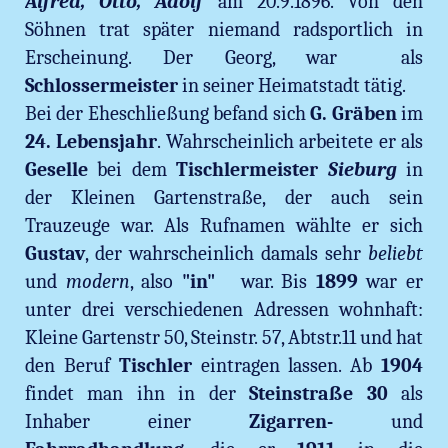
Alfred, Otto, Adolf
am 20.9.1896. Von den
Söhnen trat später niemand radsportlich in
Erscheinung. Der Georg, war als
Schlossermeister
in seiner Heimatstadt tätig.
Bei der Eheschließung befand sich
G. Gräben
im
24. Lebensjahr
. Wahrscheinlich arbeitete er als
Geselle
bei dem
Tischlermeister
Sieburg
in
der Kleinen Gartenstraße, der auch sein
Trauzeuge war. Als Rufnamen wählte er sich
Gustav
, der wahrscheinlich damals sehr
beliebt
und
modern
, also
"in"
war. Bis
1899
war er
unter drei verschiedenen Adressen wohnhaft:
Kleine Gartenstr 50, Steinstr. 57, Abtstr.11 und hat
den Beruf
Tischler
eintragen lassen. Ab
1904
findet man ihn in der
Steinstraße 30
als
Inhaber einer
Zigarren-
und