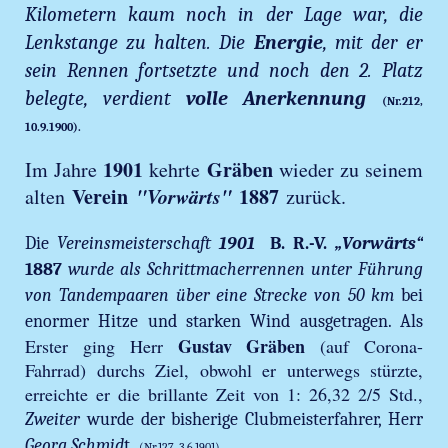
Kilometern kaum noch in der Lage war, die
Lenkstange zu halten. Die
Energie
, mit der er
sein Rennen fortsetzte und noch den 2. Platz
belegte, verdient
volle Anerkennung
(Nr.212,
10.9.1900).
1901
Gräben
Im Jahre
kehrte
wieder zu seinem
Verein
"Vorwärts"
1887
alten
zurück.
Die
Vereinsmeisterschaft
1901
B.
R.-V.
„Vorwärts“
1887
wurde als Schrittmacherrennen unter Führung
von Tandempaaren über eine Strecke von 50 km
bei
enormer Hitze und starken Wind ausgetragen. Als
Gustav Gräben
Erster ging Herr
(auf Corona-
Fahrrad) durchs Ziel, obwohl er unterwegs stürzte,
erreichte er die brillante Zeit von 1: 26,32 2/5 Std.,
Zweiter
wurde der bisherige Clubmeisterfahrer, Herr
Georg Schmid
t.
(Nr.127, 3.6.1901)