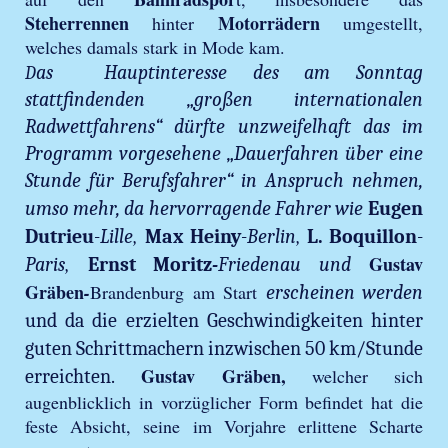
Steherrennen
Motorrädern
hinter
umgestellt,
welches damals stark in Mode kam.
as Hauptinteresse des am Sonntag
D
stattfindenden „großen internationalen
Radwettfahrens“ dürfte unzweifelhaft das im
Programm vorgesehene „Dauerfahren über eine
Stunde für Berufsfahrer“
in Anspruch nehmen,
umso mehr, da hervorragende Fahrer wie
Eugen
,
,
Dutrieu
-Lille
Max Heiny
-Berlin
L. Boquillon
-
,
Gustav
Paris
Ernst Moritz
-
Friedenau
und
Gräben
-
Brandenburg am Start
erscheinen werden
und da die erzielten Geschwindigkeiten hinter
guten Schrittmachern inzwischen 50 km/Stunde
Gustav Gräben,
welcher sich
erreichten.
augenblicklich in vorzüglicher Form befindet hat die
feste Absicht, seine im Vorjahre erlittene Scharte