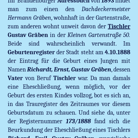
Im Brandenburger
Adressbuch
von
1893
findet
man zum einen den
Dachdeckermeister
Hermann Gräben
, wohnhaft in der Gartenstraße,
zum anderen wohnt unweit davon der
Tischler
Gustav Gräben
in der
Kleinen Gartenstraße 50.
Beide sind wahrscheinlich verwandt. Im
Geburtenregister
der Stadt steht am
4.10.1888
der Eintrag für die Geburt eines Jungen mit
Namen
Richardt, Ernst, Gustav Gräben
, dessen
Vater
von Beruf
Tischler
war. Da man damals
eine Eheschließung, wenn möglich, vor der
Geburt des ersten Kindes vollzog, bot es sich an,
in das Trauregister des Zeitraumes vor diesem
Geburtsdatum zu schauen. Und siehe da, unter
der Registernummer
173/1888
fand sich die
Beurkundung der Eheschließung eines Tischlers