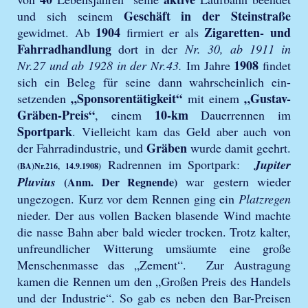
Geschäft in der Steinstraße
und sich seinem
1904
Zigaretten- und
gewidmet. Ab
firmiert er als
Fahrradhandlung
dort in der
Nr. 30, ab 1911 in
1908
Nr.27 und ab 1928 in der Nr.43.
Im Jahre
findet
sich ein Beleg für seine dann wahrscheinlich ein-
„Sponsorentätigkeit“
„Gustav-
setzenden
mit einem
Gräben-Preis“
10-km
, einem
Dauerrennen im
Sportpark
. Vielleicht kam das Geld aber auch von
Gräben
der Fahrradindustrie, und
wurde damit geehrt.
Radrennen im Sportpark:
Jupiter
(BA)Nr.216, 14.9.1908)
Pluvius
war gestern wieder
(Anm. Der Regnende)
ungezogen. Kurz vor dem Rennen ging ein
Platzregen
nieder. Der aus vollen Backen blasende Wind machte
die nasse Bahn aber bald wieder trocken. Trotz kalter,
unfreundlicher Witterung umsäumte eine große
Menschenmasse das „Zement“. Zur Austragung
kamen die Rennen um den „Großen Preis des Handels
und der Industrie“. So gab es neben den Bar-Preisen