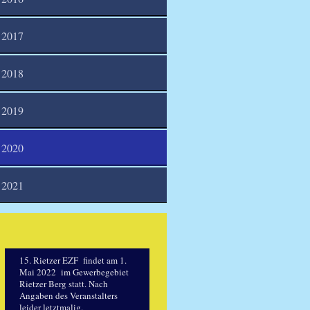
2017
2018
2019
2020
2021
15. Rietzer EZF findet am 1.
Mai 2022 im Gewerbegebiet
Rietzer Berg statt. Nach
Angaben des Veranstalters
leider letztmalig.