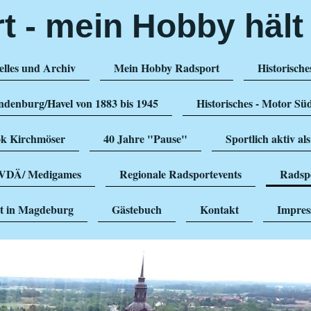
 - mein Hobby hält 
lles und Archiv
Mein Hobby Radsport
Historische
ndenburg/Havel von 1883 bis 1945
Historisches - Motor S
Lok Kirchmöser
40 Jahre "Pause"
Sportlich aktiv a
 RVDÄ/ Medigames
Regionale Radsportevents
Radspo
rt in Magdeburg
Gästebuch
Kontakt
Impre