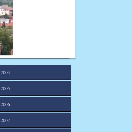
2004
2005
2006
2007