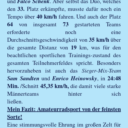
Falco Schenk
und
. Aber selbst das Duo, welches
33.
den
Platz erkämpfte, musste dafür noch ein
40 km/h
Tempo über
fahren. Und auch der Platz
64
73
von insgesamt
gestarteten Teams
erforderte noch eine
35 km/h
Durchschnittsgeschwindigkeit von
über
19
die gesamte Distanz von
km, was für den
beachtlichen sportlichen Trainings-zustand des
gesamten Teilnehmerfeldes spricht. Besonders
hervorzuheben ist auch das
Sieger-Mix-Team
Sam Sandten
Enrico Heinowsky
24:48
und
, in
Min.
45,35 km/h,
/Schnitt
die damit viele starke
Männerteams hinter sich
ließen.
Mein Fazit: Amateurradsport von der feinsten
Sorte!
Eine stimmungsvolle Ehrung im großen Zelt für