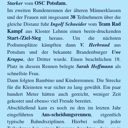
OSC Potsdam.
Starker
vom
Im zweiten Rundenrennen der älteren Männerklassen
38
und der Frauen mit insgesamt
Teilnehmern über die
Team Rad
gleiche Distanz fuhr
Ingolf Schneider
vom
Kampf
aus Kloster Lehnin einen beein-druckenden
Start-/Ziel-Sieg
heraus. Um die nächsten
Podiumsplätze kämpften dann
V. Herbrand
aus
Potsdam und der bekannte Brandenburger
Uwe
Kruppa
, der Dritter wurde. Einen beachtlichen 18.
Platz in diesem Rennen belegte
Sarah Hoffmann
als
schnellste Frau.
Dann folgten Bambino und Kinderrennen. Die Strecke
für die Kleinsten war sicher zu lang gewählt. Ein paar
hundert Meter hätten auch gereicht, weniger Zeit
gekostet und ebenso viel Freude bereitet.
Abschließend kam es noch zu den im letzten Jahr
Aus-scheidungsrennen
eingeführten
, eigentlich
typische Bahndisziplinen. Hierbei sollte jeder
Teilnehmer bei seiner Nennung beachten, dass er ja