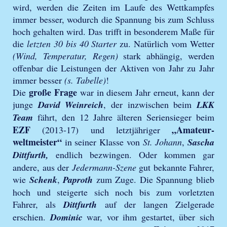
wird, werden die Zeiten im Laufe des Wettkampfes
immer besser, wodurch die Spannung bis zum Schluss
hoch gehalten wird. Das trifft in besonderem Maße für
die
letzten 30 bis 40 Starter
zu. Natürlich vom Wetter
(Wind, Temperatur, Regen)
stark abhängig, werden
offenbar die Leistungen der Aktiven von Jahr zu Jahr
immer besser
(s. Tabelle)
!
große Frage
Die
war in diesem Jahr erneut, kann der
junge
David Weinreich
, der inzwischen beim
LKK
Team
fährt, den 12 Jahre älteren Seriensieger beim
EZF
„Amateur-
(2013-17) und letztjähriger
weltmeister“
in seiner Klasse von
St. Johann
,
Sascha
Dittfurth,
endlich bezwingen. Oder kommen gar
andere, aus der
Jedermann-Szene
gut bekannte Fahrer,
wie
Schenk
,
Paproth
zum Zuge. Die Spannung blieb
hoch und steigerte sich noch bis zum vorletzten
Fahrer, als
Dittfurth
auf der langen Zielgerade
erschien.
Dominic
war, vor ihm gestartet, über sich