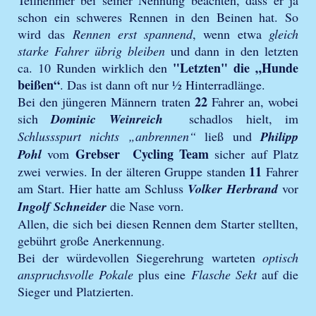
schon ein schweres Rennen in den Beinen hat. So
wird das
Rennen erst spannend
, wenn etwa
gleich
starke Fahrer übrig bleiben
und dann in den letzten
"Letzten" die „Hunde
ca. 10 Runden wirklich den
beißen“
. Das ist dann oft nur ½ Hinterradlänge.
22
Bei den jüngeren Männern traten
Fahrer an, wobei
sich
Dominic Weinreich
schadlos hielt, im
Schlussspurt nichts „anbrennen“
ließ und
Philipp
Grebser Cycling Team
Pohl
vom
sicher auf Platz
11
zwei verwies. In der älteren Gruppe standen
Fahrer
am Start. Hier hatte am Schluss
Volker Herbrand
vor
Ingolf Schneider
die Nase vorn.
Allen, die sich bei diesen Rennen dem Starter stellten,
gebührt große Anerkennung.
Bei der würdevollen Siegerehrung warteten
optisch
anspruchsvolle Pokale
plus eine
Flasche Sekt
auf die
Sieger und Platzierten.