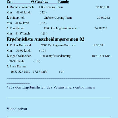
Zeit Ø Geschw. Runde
1.
Dominic Weinreich LKK Racing Team 36:06,100
Min. 41,68 km/h ( 22 )
2.
Philipp Pohl Grebser Cycling Team 36:06,342
Min. 41,67 km/h ( 22 )
3.
Tim Starker OSC Cyclingteam Potsdam 34:18,253
Min. 41,87 km/h ( 21 )
Ergebnisliste Ausscheidungsrennen 02
1.
Volker Herbrand OSC Cyclingteam Potsdam 18:30,371
Min. 36,96 km/h ( 10 )
2.
Ingolf Schneider Radkampf Brandenburg 18:31,371 Min.
36,92 km/h ( 10 )
3.
Sven Darmer
16:33,527 Min. 37,17 km/h ( 9 )
_________________________________________________
___________
*aus den Ergebnislisten des Veranstalters entnommen
Video privat