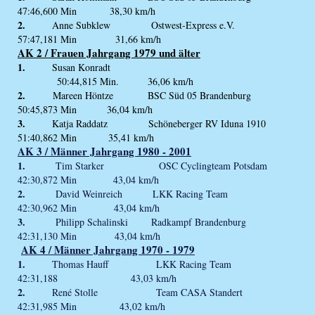
47:46,600 Min 38,30 km/h
2.
Anne Subklew Ostwest-Express e.V.
57:47,181 Min 31,66 km/h
AK 2 / Frauen Jahrgang 1979 und älter
1.
Susan Konradt
50:44,815 Min. 36,06 km/h
2.
Mareen Höntze BSC Süd 05 Brandenburg
50:45,873 Min 36,04 km/h
3.
Katja Raddatz Schöneberger RV Iduna 1910
51:40,862 Min 35,41 km/h
AK 3 / Männer Jahrgang 1980 - 2001
1.
Tim Starker OSC Cyclingteam Potsdam
42:30,872 Min 43,04 km/h
2.
David Weinreich LKK Racing Team
42:30,962 Min 43,04 km/h
3.
Philipp Schalinski Radkampf Brandenburg
42:31,130 Min 43,04 km/h
AK 4 / Männer Jahrgang 1970 - 1979
1.
Thomas Hauff LKK Racing Team
42:31,188 43,03 km/h
2.
René Stolle Team CASA Standert
42:31,985 Min 43,02 km/h