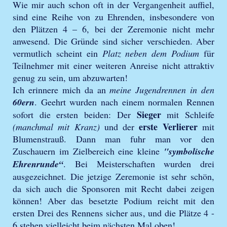
Wie mir auch schon oft in der Vergangenheit auffiel,
sind eine Reihe von zu Ehrenden, insbesondere von
den Plätzen 4 – 6, bei der Zeremonie nicht mehr
anwesend. Die Gründe sind sicher verschieden. Aber
vermutlich scheint ein
Platz neben dem Podium
für
Teilnehmer mit einer weiteren Anreise nicht attraktiv
genug zu sein, um abzuwarten!
Ich erinnere mich da an
meine Jugendrennen in den
60ern
. Geehrt wurden nach einem normalen Rennen
Sieger
sofort die ersten beiden: Der
mit Schleife
erste Verlierer
(manchmal mit Kranz)
und der
mit
Blumenstrauß. Dann man fuhr man vor den
Zuschauern im Zielbereich eine kleine
"symbolische
Ehrenrunde“
. Bei Meisterschaften wurden drei
ausgezeichnet. Die jetzige Zeremonie ist sehr schön,
da sich auch die Sponsoren mit Recht dabei zeigen
können! Aber das besetzte Podium reicht mit den
ersten Drei des Rennens sicher aus, und die Plätze 4 -
6 stehen vielleicht beim nächsten Mal oben!