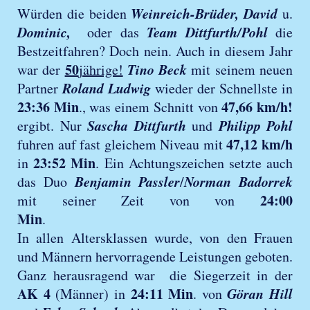
Weinreich-Brüder,
David
Würden die beiden
u.
Dominic
,
Team Dittfurth/Pohl
oder das
die
Bestzeitfahren? Doch nein. Auch in diesem Jahr
50
Tino Beck
war der
jährige!
mit seinem neuen
Roland Ludwig
Partner
wieder der Schnellste in
23:36 Min
47,66 km/h!
., was einem Schnitt von
Sascha Dittfurth
Philipp Pohl
ergibt. Nur
und
47,12 km/h
fuhren auf fast gleichem Niveau mit
23:52 Min
in
. Ein Achtungszeichen setzte auch
Benjamin Passler
Norman
Badorrek
das Duo
/
24:00
mit seiner Zeit von von
Min
.
In allen Altersklassen wurde, von den Frauen
und Männern hervorragende Leistungen geboten.
Ganz herausragend war die Siegerzeit in der
AK 4
24:11 Min
Göran
Hill
(Männer) in
. von