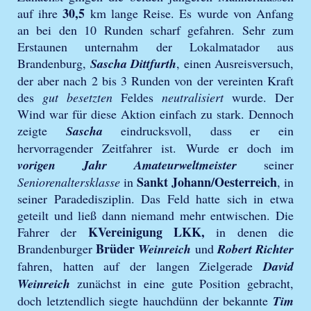
30,5
auf ihre
km lange Reise. Es wurde von Anfang
an bei den 10 Runden scharf gefahren. Sehr zum
Erstaunen unternahm der Lokalmatador aus
Brandenburg,
Sascha Dittfurth
, einen Ausreisversuch,
der aber nach 2 bis 3 Runden von der vereinten Kraft
des
gut besetzten
Feldes
neutralisiert
wurde. Der
Wind war für diese Aktion einfach zu stark. Dennoch
zeigte
Sascha
eindrucksvoll, dass er ein
hervorragender Zeitfahrer ist. Wurde er doch im
vorigen Jahr Amateurweltmeister
seiner
Sankt Johann/Oesterreich
Seniorenaltersklasse
in
, in
seiner Paradedisziplin. Das Feld hatte sich in etwa
geteilt und ließ dann niemand mehr entwischen. Die
K
Vereinigung LKK
,
Fahrer der
in denen die
Brüder
Brandenburger
Weinreich
und
Robert Richter
fahren, hatten auf der langen Zielgerade
David
Weinreich
zunächst in eine gute Position gebracht,
doch letztendlich siegte hauchdünn der bekannte
Tim