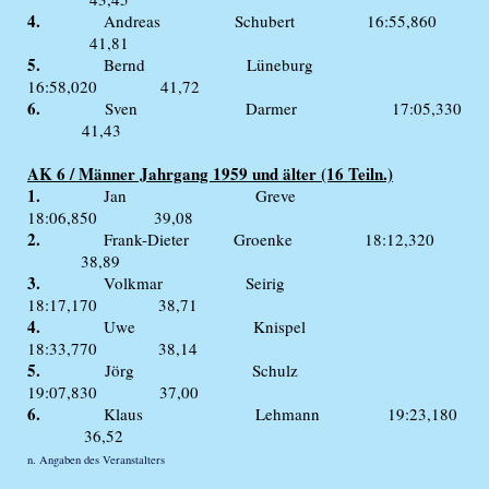
4.
Andreas Schubert 16:55,860
41,81
5.
Bernd Lüneburg
16:58,020 41,72
6.
Sven Darmer 17:05,330
41,43
AK 6 / Männer Jahrgang 1959 und älter (16 Teiln.)
1.
Jan Greve
18:06,850 39,08
2.
Frank-Dieter Groenke 18:12,320
38,89
3.
Volkmar Seirig
18:17,170 38,71
4.
Uwe Knispel
18:33,770 38,14
5.
Jörg Schulz
19:07,830 37,00
6.
Klaus Lehmann 19:23,180
36,52
n. Angaben des Veranstalters