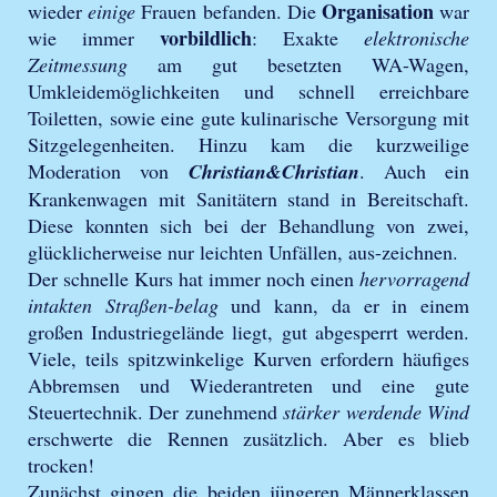
Organisation
wieder
einige
Frauen befanden. Die
war
vorbildlich
wie immer
: Exakte
elektronische
Zeitmessung
am gut besetzten WA-Wagen,
Umkleidemöglichkeiten und schnell erreichbare
Toiletten, sowie eine gute kulinarische Versorgung mit
Sitzgelegenheiten. Hinzu kam die kurzweilige
Moderation von
Christian&Christian
. Auch ein
Krankenwagen mit Sanitätern stand in Bereitschaft.
Diese konnten sich bei der Behandlung von zwei,
glücklicherweise nur leichten Unfällen, aus-zeichnen.
Der schnelle Kurs hat immer noch einen
hervorragend
intakten Straßen-belag
und kann, da er in einem
großen Industriegelände liegt, gut abgesperrt werden.
Viele, teils spitzwinkelige Kurven erfordern häufiges
Abbremsen und Wiederantreten und eine gute
Steuertechnik. Der zunehmend
stärker werdende Wind
erschwerte die Rennen zusätzlich. Aber es blieb
trocken!
Zunächst gingen die beiden jüngeren Männerklassen