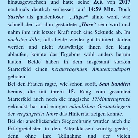
Zeit
2017
hinausgewachsen und hatte seine
von
14:59 Min.
nochmals deutlich verbessert auf
Doch
Sascha
als gnadenloser
„Jäger“
ahnte wohl, wie
schnell der vor ihm gestartete
„Hase“
sein wird und
nahm ihm mit letzter Kraft noch eine Sekunde ab. Im
nächsten Jahr
, falls beide wieder gut trainiert starten
werden und nicht Auswärtige ihnen den Rang
ablaufen, könnte das Ergebnis wohl anders herum
lauten. Beide haben in dem insgesamt starken
Starterfeld einen
herausragenden Amateurradsport
geboten.
Bei den Frauen ragte, wie schon sooft,
Sam Sandten
15.
heraus, die mit ihrem
Rang vom gesamten
Starterfeld auch noch die magische
17Minutengrenze
geknackt hat und einigen
männlichen Gesamtsiegern
der
vergangenen Jahre
das Hinterrad zeigen konnte.
Bei der anschließenden Siegerehrung wurden auch die
Erfolgreichsten in den Altersklassen würdig geehrt,
denn ohne ihre Teilnahme und der vielen