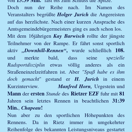
Doch nun der Reihe nach. Im Namen des
Veranstalters begrüßte
Holger Jurich
die Angereisten
auf das herzlichste. Nach einer kurzen Ansprache des
Amtsgemeindebürgermeisters ging es auch schon los.
Mit dem 16jährigen
Kay Barwisch
rollte der jüngste
Teilnehmer von der Rampe. Er fährt sonst sportlich
,
108.
aktiv
„Downhill-Rennen“
wurde schließlich
und merkte bald, dass seine s
pezielle
Radsportdisziplin
etwas völlig anderes als ein
Straßeneinzelzeitfahren ist. Aber
"Spaß habe es ihm
doch gemacht
" gestand er
H. Jurich
in einem
Kurzinterview.
Manfred Horn,
Urgestein und
Mann
ersten
Rietzer EZF
81
der
Stunde
des
fuhr mit
31:39
Jahren sein letztes Rennen in beachtlichen
Min.
!
,
Chapeau
Nun aber zu den sportlichen Höhepunkten des
Rennens. Da in Rietz immer in umgekehrter
Reihenfolge des bekannten Leistungsniveaus gestartet