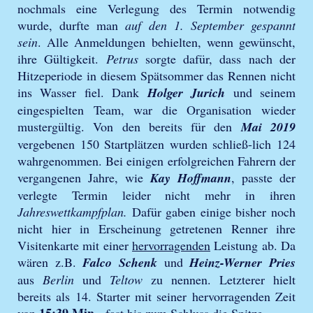
nochmals eine Verlegung des Termin notwendig
wurde, durfte man
auf den 1. September gespannt
sein
. Alle Anmeldungen behielten, wenn gewünscht,
ihre Gültigkeit.
Petrus
sorgte dafür, dass nach der
Hitzeperiode in diesem Spätsommer das Rennen nicht
ins Wasser fiel. Dank
Holger Jurich
und seinem
eingespielten Team, war die Organisation wieder
mustergültig. Von den bereits für den
Mai 2019
vergebenen 150 Startplätzen wurden schließ-lich 124
wahrgenommen. Bei einigen erfolgreichen Fahrern der
vergangenen Jahre, wie
Kay Hoffmann
, passte der
verlegte Termin leider nicht mehr in ihren
Jahreswettkampfplan.
Dafür gaben einige bisher noch
nicht hier in Erscheinung getretenen Renner ihre
Visitenkarte mit einer
hervorragenden
Leistung ab. Da
wären z.B.
Falco Schenk
und
Heinz-Werner Pries
aus
Berlin
und
Teltow
zu nennen. Letzterer hielt
bereits als 14. Starter mit seiner hervorragenden Zeit
15:39 Min.
von
fast bis zum Schluss die Spitze.