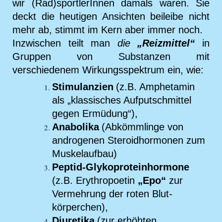
wir (Rad)sportlerInnen damals waren. Sie
deckt die heutigen Ansichten beileibe nicht
mehr ab, stimmt im Kern aber immer noch.
Inzwischen teilt man
die
„Reizmittel“
in
Gruppen von Substanzen mit
verschiedenem Wirkungsspektrum ein, wie:
Stimulanzien
(z.B. Amphetamin
als „klassisches Aufputschmittel
gegen Ermüdung“),
Anabolika
(Abkömmlinge von
androgenen Steroidhormonen zum
Muskelaufbau)
Peptid-Glykoproteinhormone
(z.B. Erythropoetin
„Epo“
zur
Vermehrung der roten Blut-
körperchen),
Diuretika
(zur erhöhten