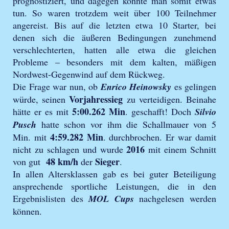
prognostiziert, und dagegen konnte man somit etwas
tun. So waren trotzdem weit über 100 Teilnehmer
angereist. Bis auf die letzten etwa 10 Starter, bei
denen sich die äußeren Bedingungen zunehmend
verschlechterten, hatten alle etwa die gleichen
Probleme – besonders mit dem kalten, mäßigen
Nordwest-Gegenwind auf dem Rückweg.
Die Frage war nun, ob
Enrico Heinowsky
es gelingen
Vorjahressieg
würde, seinen
zu verteidigen. Beinahe
5:00.262 Min
hätte er es mit
. geschafft! Doch
Silvio
Pusch
hatte schon vor ihm die Schallmauer von 5
4:59.282 Min
Min. mit
. durchbrochen. Er war damit
2016
nicht zu schlagen und wurde
mit einem Schnitt
48 km/h
Sieger
von gut
der
.
In allen Altersklassen gab es bei guter Beteiligung
ansprechende sportliche Leistungen, die in den
Ergebnislisten des
MOL Cups
nachgelesen werden
können.