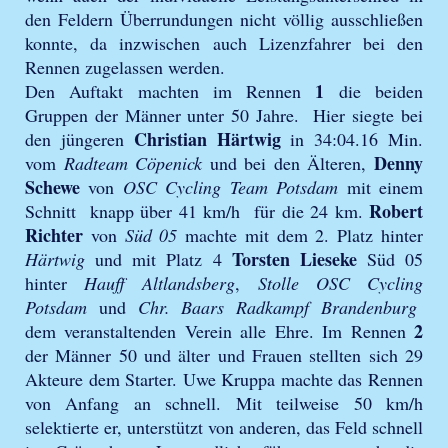
den Feldern Überrundungen nicht völlig ausschließen
konnte, da inzwischen auch Lizenzfahrer bei den
Rennen zugelassen werden.
1
Den Auftakt machten im Rennen
die beiden
Gruppen der Männer unter 50 Jahre. Hier siegte bei
Christian Härtwig
den jüngeren
in 34:04.16 Min.
Denny
vom
Radteam Cöpenick
und bei den Älteren,
Schewe
von
OSC Cycling Team Potsdam
mit einem
Robert
Schnitt knapp über 41 km/h für die 24 km.
Richter
von
Süd 05
machte mit dem 2. Platz hinter
Torsten Lieseke
Härtwig
und mit Platz 4
Süd 05
hinter
Hauff Altlandsberg
,
Stolle OSC Cycling
Potsdam
und
Chr. Baars Radkampf Brandenburg
2
dem veranstaltenden Verein alle Ehre. Im Rennen
der Männer 50 und älter und Frauen stellten sich 29
Akteure dem Starter. Uwe Kruppa machte das Rennen
von Anfang an schnell. Mit teilweise 50 km/h
selektierte er, unterstützt von anderen, das Feld schnell