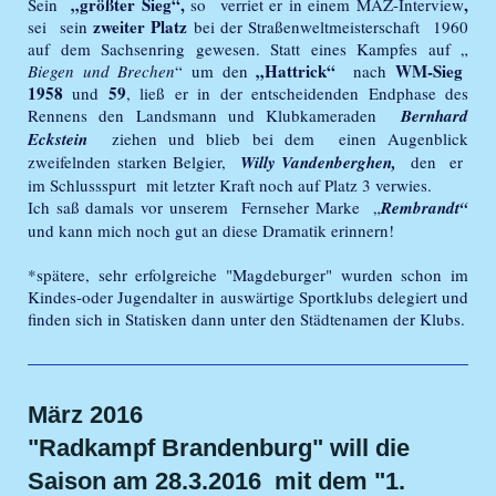
„größter Sieg“,
,
Sein
so verriet er in einem MAZ-Interview
zweiter Platz
sei sein
bei der Straßenweltmeisterschaft 1960
auf dem Sachsenring gewesen. Statt eines Kampfes auf „
„Hattrick“
WM-Sieg
Biegen und Brechen
“ um den
nach
1958
59
und
, ließ er in der entscheidenden Endphase des
Rennens den Landsmann und Klubkameraden
Bernhard
Eckstein
ziehen und blieb bei dem einen Augenblick
zweifelnden starken Belgier,
Willy Vandenberghen,
den er
im Schlussspurt mit letzter Kraft noch auf Platz 3 verwies.
Ich saß damals vor unserem Fernseher Marke „
Rembrandt“
und kann mich noch gut an diese Dramatik erinnern!
*spätere, sehr erfolgreiche "Magdeburger" wurden schon im
Kindes-oder Jugendalter in auswärtige Sportklubs delegiert und
finden sich in Statisken dann unter den Städtenamen der Klubs.
März 2016
"Radkampf Brandenburg" will die
Saison am 28.3.2016 mit dem "1.