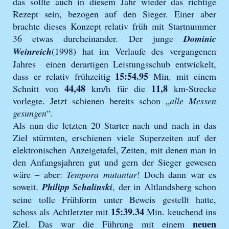
das sollte auch in diesem Jahr wieder das richtige
Rezept sein, bezogen auf den Sieger. Einer aber
brachte dieses Konzept relativ früh mit Startnummer
36 etwas durcheinander. Der junge
Dominic
Weinreich
(1998) hat im Verlaufe des vergangenen
Jahres einen derartigen Leistungsschub entwickelt,
15:54.95
dass er relativ frühzeitig
Min. mit einem
44,48
11,8
Schnitt von
km/h für die
km-Strecke
vorlegte. Jetzt schienen bereits schon „
alle Messen
gesungen
“.
Als nun die letzten 20 Starter nach und nach in das
Ziel stürmten, erschienen viele Superzeiten auf der
elektronischen Anzeigetafel, Zeiten, mit denen man in
den Anfangsjahren gut und gern der Sieger gewesen
wäre – aber:
Tempora mutantur
! Doch dann war es
soweit.
Philipp Schalinski
, der in Altlandsberg schon
seine tolle Frühform unter Beweis gestellt hatte,
15:39.34
schoss als Achtletzter mit
Min. keuchend ins
neuen
Ziel. Das war die Führung mit einem