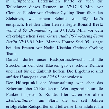
in Grüppchen. Letztendlich führte er auch die
Teilnehmer dieses Rennen in 37:17.19 Min. vor
Clemens Passler von Grebser Cycling Team über den
Zielstrich, was einem Schnitt von 38,6 km/h
Ronald Bertz
entsprach. Bei den alten Herren siegte
von
Süd 05 Brandenburg
in 37:18.32 Min. vor dem
oft erfolgreichen
Peter Gasterstädt PSV –Racing-Team
Berlin
37:18.91 Min. Mareen Höntze Süd 05 siegte
bei den Frauen vor Nadin Kischlat Grebser Cycling
Team.
Danach durfte unser Radsportnachwuchs auf die
Strecke. In den drei Klassen gab es schöne Rennen
und lässt für die Zukunft hoffen. Die Ergebnisse sind
auf der
Homepage von Süd 05
nachzulesen.
Höhepunkt
Der
der Veranstaltung war aber das
Kriterium über 25 Runden mit Wertungssprints um die
Punkte in jeder 5. Runde. Hier waren vor allem
„Jedermänner“
am Start, die oft seit Jahren
erfolgreiche Radsportler und teilweise Lizenzfahrer im