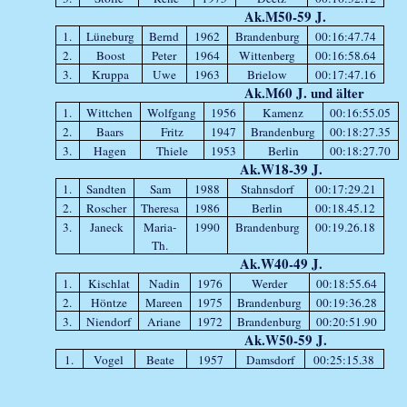
Ak.M50-59 J.
1.
Lüneburg
Bernd
1962
Brandenburg
00:16:47.74
2.
Boost
Peter
1964
Wittenberg
00:16:58.64
3.
Kruppa
Uwe
1963
Brielow
00:17:47.16
Ak.M60 J. und älter
1.
Wittchen
Wolfgang
1956
Kamenz
00:16:55.05
2.
Baars
Fritz
1947
Brandenburg
00:18:27.35
3.
Hagen
Thiele
1953
Berlin
00:18:27.70
Ak.W18-39 J.
1.
Sandten
Sam
1988
Stahnsdorf
00:17:29.21
2.
Roscher
Theresa
1986
Berlin
00:18.45.12
3.
Janeck
Maria-
1990
Brandenburg
00:19.26.18
Th.
Ak.W40-49 J.
1.
Kischlat
Nadin
1976
Werder
00:18:55.64
2.
Höntze
Mareen
1975
Brandenburg
00:19:36.28
3.
Niendorf
Ariane
1972
Brandenburg
00:20:51.90
Ak.W50-59 J.
1.
Vogel
Beate
1957
Damsdorf
00:25:15.38