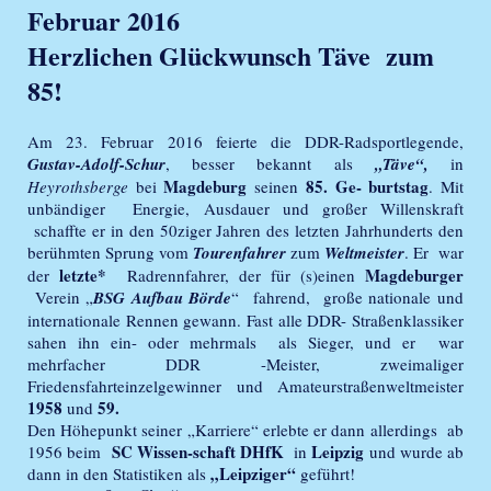
Februar 2016
Herzlichen Glückwunsch Täve zum
85!
Am 23. Februar 2016 feierte die DDR-Radsportlegende,
Gustav-Adolf-Schur
, besser bekannt als
„Täve“,
in
Magdeburg
85. Ge- burtstag
Heyrothsberge
bei
seinen
. Mit
unbändiger Energie, Ausdauer und großer Willenskraft
schaffte er in den 50ziger Jahren des letzten Jahrhunderts den
berühmten Sprung vom
Tourenfahrer
zum
Weltmeister
. Er war
letzte*
Magdeburger
der
Radrennfahrer, der für (s)einen
Verein „
BSG Aufbau Börde
“ fahrend, große nationale und
internationale Rennen gewann. Fast alle DDR- Straßenklassiker
sahen ihn ein- oder mehrmals als Sieger, und er war
mehrfacher DDR -Meister, zweimaliger
Friedensfahrteinzelgewinner und Amateurstraßenweltmeister
1958
59.
und
Den Höhepunkt seiner „Karriere“ erlebte er dann allerdings ab
SC Wissen-schaft DHfK
Leipzig
1956 beim
in
und wurde ab
„Leipziger“
dann in den Statistiken als
geführt!