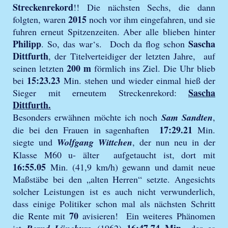
Streckenrekord
!! Die nächsten Sechs, die dann
2015
folgten, waren
noch vor ihm eingefahren, und sie
fuhren erneut Spitzenzeiten. Aber alle blieben hinter
Philipp
Sascha
. So, das war‘s. Doch da flog schon
Dittfurth
, der Titelverteidiger der letzten Jahre, auf
200 m
seinen letzten
förmlich ins Ziel. Die Uhr blieb
15:23.23
bei
Min. stehen und wieder einmal hieß der
Sascha
Sieger mit erneutem Streckenrekord:
Dittfurth.
Besonders erwähnen möchte ich noch
Sam Sandten
,
17:29.21
die bei den Frauen in sagenhaften
Min.
siegte und
Wolfgang Wittchen
, der nun neu in der
Klasse M60 u- älter aufgetaucht ist, dort mit
16:55.05
Min. (41,9 km/h) gewann und damit neue
Maßstäbe bei den „alten Herren“ setzte. Angesichts
solcher Leistungen ist es auch nicht verwunderlich,
dass einige Politiker schon mal als nächsten Schritt
70
die Rente mit
avisieren! Ein weiteres Phänomen
16:47.74 Min.,
ist
(1962)
der es