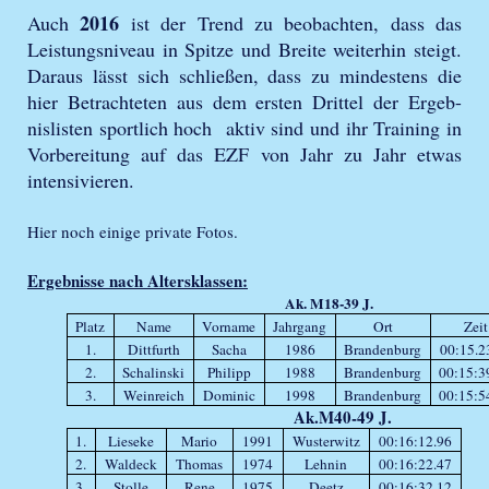
2016
Auch
ist der Trend zu beobachten, dass das
Leistungsniveau in Spitze und Breite weiterhin steigt.
Daraus lässt sich schließen, dass zu mindestens die
hier Betrachteten aus dem ersten Drittel der Ergeb-
nislisten sportlich hoch aktiv sind und ihr Training in
Vorbereitung auf das EZF von Jahr zu Jahr etwas
intensivieren.
Hier noch einige private Fotos.
Ergebnisse nach Altersklassen:
Ak. M18-39 J.
Platz
Name
Vorname
Jahrgang
Ort
Zeit
1.
Dittfurth
Sacha
1986
Brandenburg
00:15.2
2.
Schalinski
Philipp
1988
Brandenburg
00:15:3
3.
Weinreich
Dominic
1998
Brandenburg
00:15:5
Ak.M40-49 J.
1.
Lieseke
Mario
1991
Wusterwitz
00:16:12.96
2.
Waldeck
Thomas
1974
Lehnin
00:16:22.47
3.
Stolle
Rene
1975
Deetz
00:16:32.12