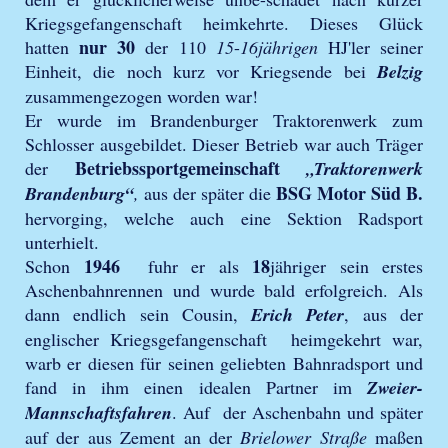
Kriegsgefangenschaft heimkehrte. Dieses Glück
nur 30
hatten
der 110
15
-
16jährigen
HJ'ler seiner
Einheit, die noch kurz vor Kriegsende bei
Belzig
zusammengezogen worden war!
Er wurde im Brandenburger Traktorenwerk zum
Schlosser ausgebildet. Dieser Betrieb war auch Träger
Betriebssportgemeinschaft
der
„Traktorenwerk
BSG Motor Süd B.
Brandenburg“
,
aus der später die
hervorging, welche auch eine Sektion Radsport
unterhielt.
1946
18
Schon
fuhr er als
jähriger sein erstes
Aschenbahnrennen und wurde bald erfolgreich. Als
dann endlich sein Cousin,
Erich Peter
, aus der
englischer Kriegsgefangenschaft heimgekehrt war,
warb er diesen für seinen geliebten Bahnradsport und
fand in ihm einen idealen Partner im
Zweier-
Mannschaftsfahren
. Auf der Aschenbahn und später
auf der aus Zement an der
Brielower Straße
maßen