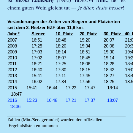
Bernd Lüneburg
einem guten Wein gleicht tut ---
je älter, desto besser
!
Veränderungen der Zeiten von Siegern und Platzierten
seit dem 3. Rietzer EZF über 11,8 km
.
Jahr *
Sieger
10. Platz
20. Platz
30. Platz 40. 
2007
16:51
18:48
19:20
20:07 21:
2008
17:25
18:20
19:34
20:08 20:
2009
17:03
18:14
18:51
19:30 19:
2010
17:02
18:07
18:45
19:14 19:
2011
16:21
17:25
18:06
18:28 18:
2012
16:40
17:30
18:15
18:42 19:
2013
15:41
17:11
17:45
18:27 18:
2014
16:02
17:34
17:56
18:25 18:
2015 15:41 16:44 17:23 17:47 18:14
18:47
2016 15:23 16:48 17:21 17:37 18:07
18:36
Zahlen (Min./Sec. gerundet) wurden den offiziellen
Ergebnislisten entnommen