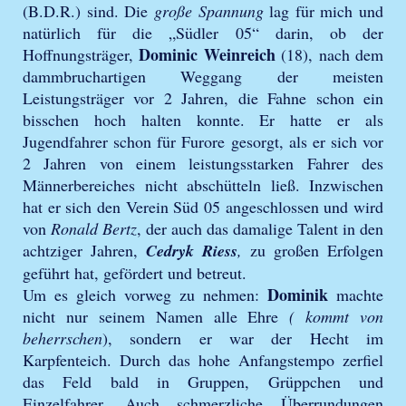
(B.D.R.) sind. Die
große Spannung
lag für mich und
natürlich für die „Südler 05“ darin, ob der
Dominic Weinreich
Hoffnungsträger,
(18), nach dem
dammbruchartigen Weggang der meisten
Leistungsträger vor 2 Jahren, die Fahne schon ein
bisschen hoch halten konnte. Er hatte er als
Jugendfahrer schon für Furore gesorgt, als er sich vor
2 Jahren von einem leistungsstarken Fahrer des
Männerbereiches nicht abschütteln ließ. Inzwischen
hat er sich den Verein Süd 05 angeschlossen und wird
von
Ronald Bertz
, der auch das damalige Talent in den
achtziger Jahren,
Cedryk Riess
,
zu großen Erfolgen
geführt hat, gefördert und betreut.
Dominik
Um es gleich vorweg zu nehmen:
machte
nicht nur seinem Namen alle Ehre
( kommt von
beherrschen
), sondern er war der Hecht im
Karpfenteich. Durch das hohe Anfangstempo zerfiel
das Feld bald in Gruppen, Grüppchen und
Einzelfahrer. Auch schmerzliche Überrundungen