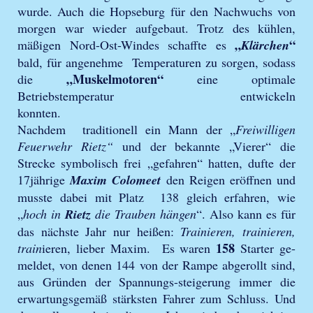
wurde. Auch die Hopseburg für den Nachwuchs von
morgen war wieder aufgebaut. Trotz des kühlen,
„
“
mäßigen Nord-Ost-Windes schaffte es
Klärchen
bald, für angenehme Temperaturen zu sorgen, sodass
„Muskelmotoren“
die
eine optimale
Betriebstemperatur entwickeln
konnten.
Nachdem traditionell ein Mann der „
Freiwilligen
Feuerwehr Rietz“
und der bekannte „Vierer“ die
Strecke symbolisch frei „gefahren“ hatten, dufte der
17jährige
Maxim Colomeet
den Reigen eröffnen und
musste dabei mit Platz 138 gleich erfahren, wie
„
hoch in
Rietz
die Trauben hängen
“. Also kann es für
das nächste Jahr nur heißen:
Trainieren, trainieren,
158
train
ieren, lieber Maxim. Es waren
Starter ge-
meldet, von denen 144 von der Rampe abgerollt sind,
aus Gründen der Spannungs-steigerung immer die
erwartungsgemäß stärksten Fahrer zum Schluss. Und