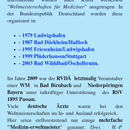
"Weltmeisterschaften für Mediziner"
ausgetragen. In
der Bundesrepublik Deutschland wurden diese
organisiert in:
-
1979 Ludwigshafen
- 1987 Bad Dürkheim/Haßloch
- 1995 Friesenheim/Ludwigshafen
- 1999 Plüderhausen/Stuttgart
- 2003 Bad Wilddbad/Öschelbrunn
.
2009
RVDÄ letztmalig
Im Jahre
war der
Veranstalter
WM
Bad Birnbach
Niederpöringen
einer
in
und
Bayern
RSV
unter tatkräftiger Unterstützung des
1895 Passau.
deutsche Ärzte
Viele
waren bei den
Weltmeisterschaften im In- und Ausland erfolgreich.
mehrfache
Hier seien stellverstretend nur einige
"Medizin-erweltmeister
" genannt:
Dres. H.-P.