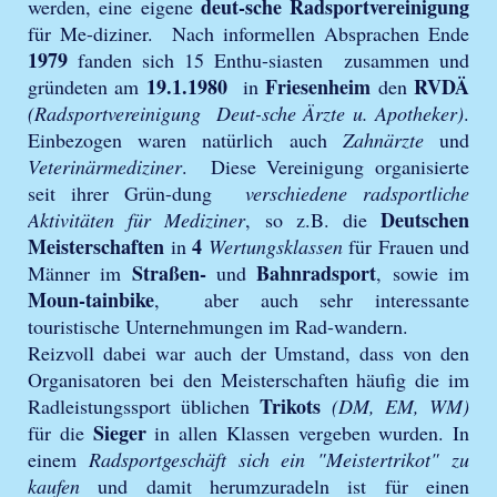
deut-sche Radsportvereinigung
werden, eine eigene
für Me-diziner. Nach informellen Absprachen Ende
1979
fanden sich 15 Enthu-siasten zusammen und
19.1.1980
Friesenheim
RVDÄ
gründeten am
in
den
(Radsportvereinigung Deut-sche Ärzte u. Apotheker)
.
Einbezogen waren natürlich auch
Zahnärzte
und
Veterinärmediziner
. Diese Vereinigung organisierte
seit ihrer Grün-dung
verschiedene radsportliche
Deutschen
Aktivitäten für Mediziner
, so z.B. die
Meisterschaften
4
in
Wertungsklassen
für Frauen und
Straßen-
Bahnradsport
Männer im
und
, sowie im
Moun-tainbike
, aber auch sehr interessante
touristische Unternehmungen im Rad-wandern.
Reizvoll dabei war auch der Umstand, dass von den
Organisatoren bei den Meisterschaften häufig die im
Trikots
Radleistungssport üblichen
(DM, EM, WM)
Sieger
für die
in allen Klassen vergeben wurden. In
einem
Radsportgeschäft sich ein "Meistertrikot" zu
kaufen
und damit herumzuradeln ist für einen