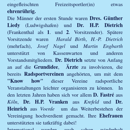
eingefleischten Freizeitsportler(in) etwas
ehrenrührig.
Dres. Günther
Die Männer der ersten Stunde waren
Liedy
Dr.
H.P. Dietrich
(Ludwigshafen) und
1
2
(Frankenthal als
. und
. Vorsitzender). Spätere
Vorsitzende waren
Harald Birth
,
H.-P. Dietrich
(mehrfach),
Josef Nagel
und
Martin Engbarth
unterstützt von Kassenwarten und anderen
Dr. Dietrich
Vorstandsmitgliedern.
setzte von Anfang
Grundidee
Ärzte
an auf die
,
zu involvieren, die
Radsportvereinen
bereits
angehörten, um mit dem
"Know how"
dieser Vereine radsportliche
Veranstaltungen leichter organisieren zu können. In
D. Fastré
den letzten Jahren haben sich vor allem
aus
Dr. H.P. Vranken
Dr.
Köln
,
aus
Krefeld
und
Heinrich
aus
Voerde
um das Weiterbestehen der
Ehefrauen
Vereinigung hochverdient gemacht. Ihre
unterstützten sie tatkräftig dabei!
International wurden auch schon wiederholt