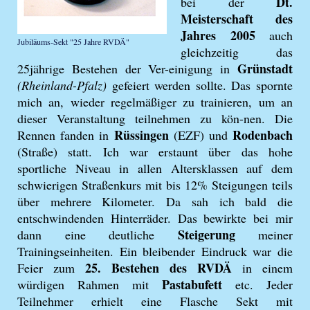
Dt.
bei der
Meisterschaft des
Jahres 2005
auch
Jubiläums-Sekt "25 Jahre RVDÄ"
gleichzeitig das
Grünstadt
25jährige Bestehen der Ver-einigung in
(Rheinland-Pfalz)
gefeiert werden sollte. Das spornte
mich an, wieder regelmäßiger zu trainieren, um an
dieser Veranstaltung teilnehmen zu kön-nen. Die
Rüssingen
Rodenbach
Rennen fanden in
(EZF) und
(Straße) statt. Ich war erstaunt über das hohe
sportliche Niveau in allen Altersklassen auf dem
schwierigen Straßenkurs mit bis 12% Steigungen teils
über mehrere Kilometer. Da sah ich bald die
entschwindenden Hinterräder. Das bewirkte bei mir
Steigerung
dann eine deutliche
meiner
Trainingseinheiten. Ein bleibender Eindruck war die
25. Bestehen des RVDÄ
Feier zum
in einem
Pastabufett
würdigen Rahmen mit
etc. Jeder
Teilnehmer erhielt eine Flasche Sekt mit