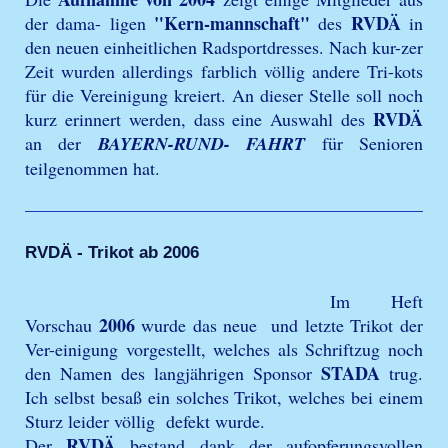
"Kern-mannschaft"
RVDÄ
der dama- ligen
des
in
den neuen einheitlichen Radsportdresses. Nach kur-zer
Zeit wurden allerdings farblich völlig andere Tri-kots
für die Vereinigung kreiert. An dieser Stelle soll noch
RVDÄ
kurz erinnert werden, dass eine Auswahl des
an der
BAYERN-RUND- FAHRT
für Senioren
teilgenommen hat.
RVDÄ - Trikot ab 2006
Im Heft
2006
Vorschau
wurde das neue und letzte Trikot der
Ver-einigung vorgestellt, welches als Schriftzug noch
STADA
den Namen des langjährigen Sponsor
trug.
Ich selbst besaß ein solches Trikot, welches bei einem
Sturz leider völlig defekt wurde.
RVDÄ
Der
bestand dank der aufopferungsvollen