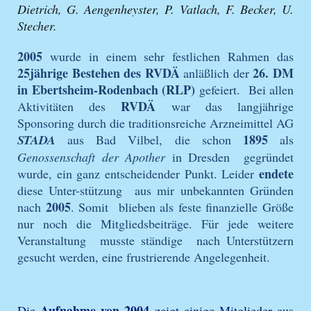
Dietrich, G. Aengenheyster, P. Vatlach, F. Becker, U.
Stecher.
2005
wurde in einem sehr festlichen Rahmen das
25jährige Bestehen des RVDÄ
26. DM
anläßlich der
in Ebertsheim-Rodenbach (RLP)
gefeiert. Bei allen
RVDÄ
Aktivitäten des
war das
langjährige
Sponsoring durch die traditionsreiche Arzneimittel AG
1895
STADA
aus Bad Vilbel, die schon
als
Genossenschaft der Apother
in Dresden gegründet
endete
wurde,
ein ganz entscheidender Punkt. Leider
diese Unter-stützung aus mir unbekannten Gründen
2005
nach
. Somit blieben als feste finanzielle Größe
nur noch die Mitgliedsbeiträge. Für jede weitere
Veranstaltung musste ständige nach Unterstützern
gesucht werden, eine frustrierende Angelegenheit.
Aufnahme von 2004
Die
zeigt einige Mitglieder aus