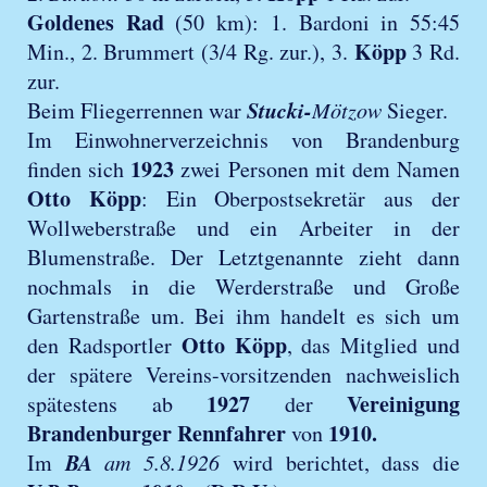
Goldenes Rad
(50 km): 1. Bardoni in 55:45
Köpp
Min., 2. Brummert (3/4 Rg. zur.), 3.
3 Rd.
zur.
Stucki-
Beim Fliegerrennen war
Mötzow
Sieger.
Im Einwohnerverzeichnis von Brandenburg
1923
finden sich
zwei Personen mit dem Namen
Otto Köpp
: Ein Oberpostsekretär aus der
Wollweberstraße und ein Arbeiter in der
Blumenstraße. Der Letztgenannte zieht dann
nochmals in die Werderstraße und Große
Gartenstraße um. Bei ihm handelt es sich um
Otto Köpp
den Radsportler
, das Mitglied und
der spätere Vereins-vorsitzenden nachweislich
1927
Vereinigung
spätestens ab
der
Brandenburger Rennfahrer
1910.
von
BA
Im
am 5.8.1926
wird berichtet, dass die